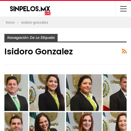
Inicio
isidoro gonzalez
Navegación De La Etiqueta
Isidoro Gonzalez