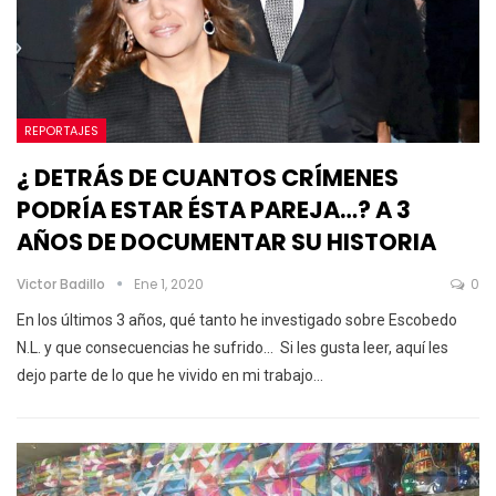
REPORTAJES
¿ DETRÁS DE CUANTOS CRÍMENES
PODRÍA ESTAR ÉSTA PAREJA…? A 3
AÑOS DE DOCUMENTAR SU HISTORIA
Victor Badillo
Ene 1, 2020
0
En los últimos 3 años, qué tanto he investigado sobre Escobedo
N.L. y que consecuencias he sufrido…
Si les gusta leer, aquí les
dejo parte de lo que he vivido en mi trabajo
…