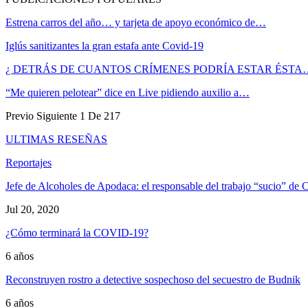
Estrena carros del año… y tarjeta de apoyo económico de…
Iglús sanitizantes la gran estafa ante Covid-19
¿ DETRÁS DE CUANTOS CRÍMENES PODRÍA ESTAR ÉSTA
“Me quieren pelotear” dice en Live pidiendo auxilio a…
Previo
Siguiente
1 De 217
ULTIMAS RESEÑAS
Reportajes
Jefe de Alcoholes de Apodaca: el responsable del trabajo “sucio” de C
Jul 20, 2020
¿Cómo terminará la COVID-19?
6 años
Reconstruyen rostro a detective sospechoso del secuestro de Budnik
6 años