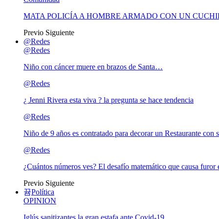
MATA POLICÍA A HOMBRE ARMADO CON UN CUCHI
Previo
Siguiente
@Redes
@Redes
Niño con cáncer muere en brazos de Santa…
@Redes
¿ Jenni Rivera esta viva ? la pregunta se hace tendencia
@Redes
Niño de 9 años es contratado para decorar un Restaurante con s
@Redes
¿Cuántos números ves? El desafío matemático que causa furor e
Previo
Siguiente
Política
OPINION
Iglús sanitizantes la gran estafa ante Covid-19