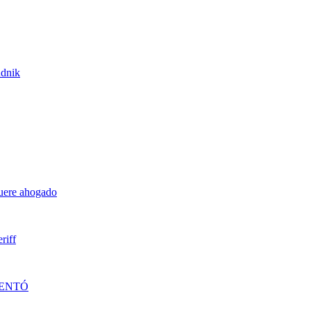
udnik
muere ahogado
riff
DENTÓ