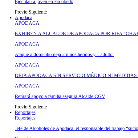
Ejecutan a joven en Escobedo
Previo
Siguiente
Apodaca
APODACA
EXHIBEN A ALCALDE DE APODACA POR RIFA “CH
APODACA
Ataque a domicilio deja 2 niños heridos y 1 adulto.
APODACA
DEJA APODACA SIN SERVICIO MÉDICO NI MEDIDA
APODACA
Retirará apoyo a familia asegura Alcalde CGV
Previo
Siguiente
Reportajes
Reportajes
Jefe de Alcoholes de Apodaca: el responsable del trabajo “suci