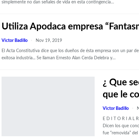
simplemente no dan señales de vida en esta contingencia
…
Utiliza Apodaca empresa “Fantasm
Victor Badillo
Nov 19, 2019
El Acta Constitutiva dice que los dueños de ésta empresa son un par de
exitosa industria... Se llaman Ernesto Alan Cerda Delebra y
…
¿ Que se
que le c
Victor Badillo
N
E D I T O R I A L
R
Dicen los que cono
fue “removida” del