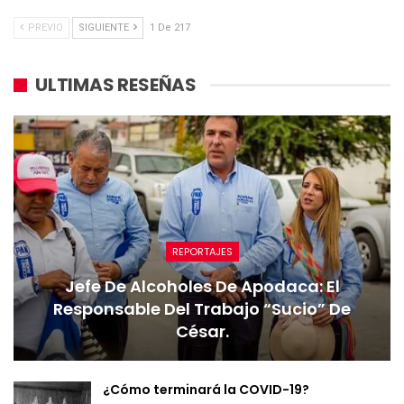
PREVIO
SIGUIENTE
1 De 217
ULTIMAS RESEÑAS
REPORTAJES
Jefe De Alcoholes De Apodaca: El
Responsable Del Trabajo “sucio” De
César.
¿Cómo terminará la COVID-19?