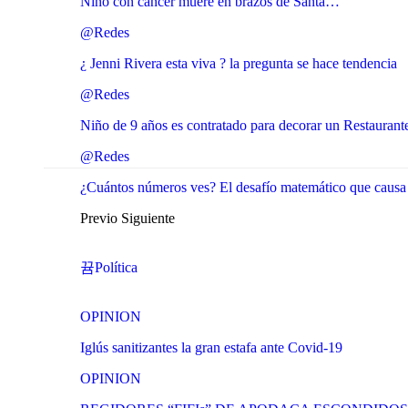
Niño con cáncer muere en brazos de Santa…
@Redes
¿ Jenni Rivera esta viva ? la pregunta se hace tendencia
@Redes
Niño de 9 años es contratado para decorar un Restaurante
@Redes
¿Cuántos números ves? El desafío matemático que causa f
Previo
Siguiente
Política
OPINION
Iglús sanitizantes la gran estafa ante Covid-19
OPINION