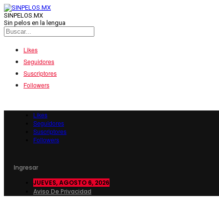
SINPELOS.MX
Sin pelos en la lengua
Likes
Seguidores
Suscriptores
Followers
Likes
Seguidores
Suscriptores
Followers
Ingresar
JUEVES, AGOSTO 6, 2026
Aviso De Privacidad