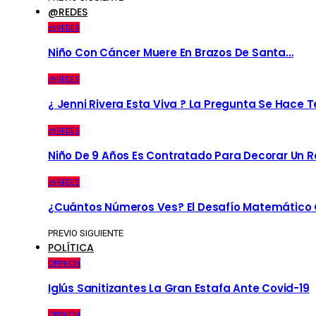
@REDES
@REDES
Niño Con Cáncer Muere En Brazos De Santa…
@REDES
¿ Jenni Rivera Esta Viva ? La Pregunta Se Hace 
@REDES
Niño De 9 Años Es Contratado Para Decorar Un R
@REDES
¿Cuántos Números Ves? El Desafío Matemático Q
PREVIO
SIGUIENTE
POLÍTICA
OPINION
Iglús Sanitizantes La Gran Estafa Ante Covid-19
OPINION