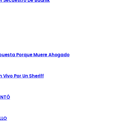
l Secuestro De Budnik
spuesta Porque Muere Ahogado
Vivo Por Un Sheriff
ENTÓ
LLO