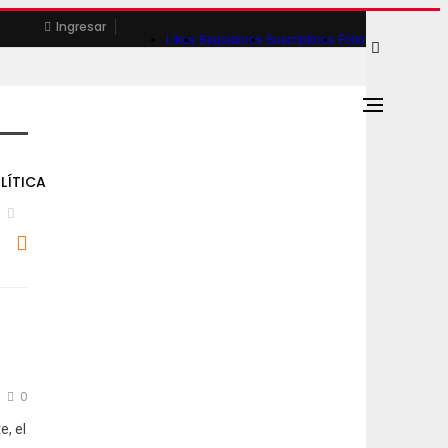
Ingresar
Likes
Seguidores
Suscriptores
Followers
LÍTICA
0
e, el