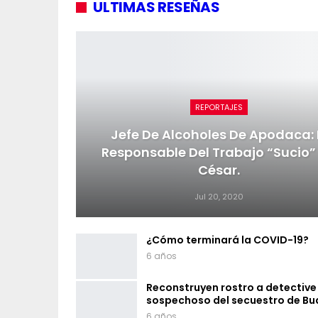
ULTIMAS RESEÑAS
REPORTAJES
Jefe De Alcoholes De Apodaca: 
Responsable Del Trabajo “sucio”
César.
Jul 20, 2020
¿Cómo terminará la COVID-19?
6 años
Reconstruyen rostro a detective
sospechoso del secuestro de Bu
6 años