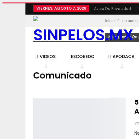
VIERNES, AGOSTO 7, 2026
Aviso De Privacidad
Inicio
comunic
Navegación De L
VIDEOS
ESCOBEDO
APODACA
Comunicado
5
A
Vi
Na