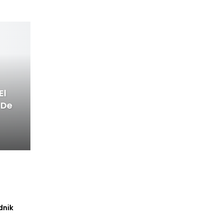
El
 De
dnik