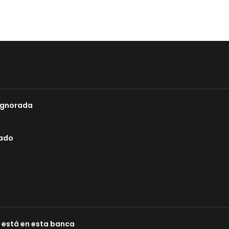
 Ignorada
lado
e está en esta banca