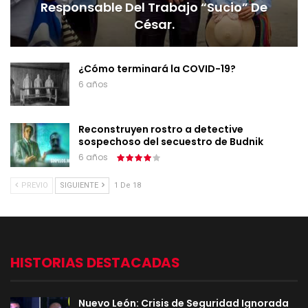
Responsable Del Trabajo “sucio” De
César.
¿Cómo terminará la COVID-19?
6 años
Reconstruyen rostro a detective
sospechoso del secuestro de Budnik
6 años
PREVIO
SIGUIENTE
1 De 18
HISTORIAS DESTACADAS
Nuevo León: Crisis de Seguridad Ignorada