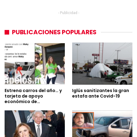
- Publicidad -
PUBLICACIONES POPULARES
Estrena carros del año… y
Iglús sanitizantes la gran
tarjeta de apoyo
estafa ante Covid-19
económico de…