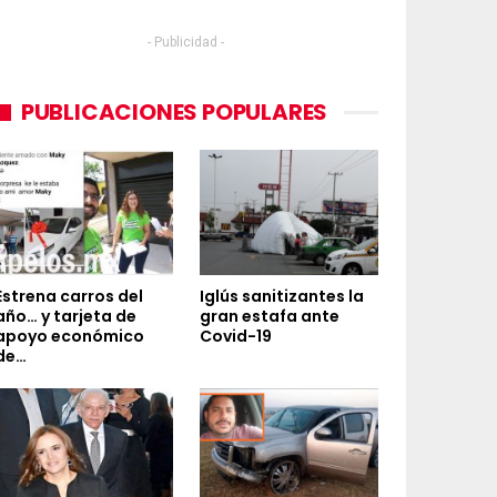
- Publicidad -
PUBLICACIONES POPULARES
Estrena carros del
Iglús sanitizantes la
año… y tarjeta de
gran estafa ante
apoyo económico
Covid-19
de…