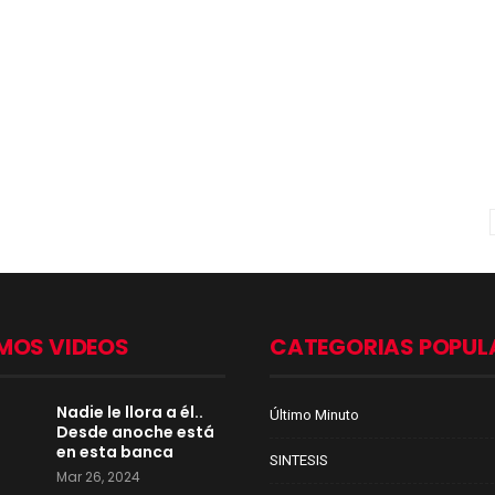
MOS VIDEOS
CATEGORIAS POPUL
Nadie le llora a él..
Último Minuto
Desde anoche está
en esta banca
SINTESIS
Mar 26, 2024