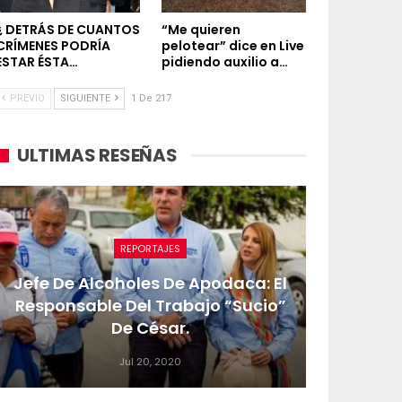
¿ DETRÁS DE CUANTOS
“Me quieren
CRÍMENES PODRÍA
pelotear” dice en Live
ESTAR ÉSTA…
pidiendo auxilio a…
PREVIO
SIGUIENTE
1 De 217
ULTIMAS RESEÑAS
REPORTAJES
Jefe De Alcoholes De Apodaca: El
Responsable Del Trabajo “sucio”
De César.
Jul 20, 2020