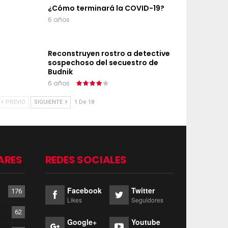
¿Cómo terminará la COVID-19?
6 años
Reconstruyen rostro a detective
sospechoso del secuestro de
Budnik
6 años
PREVIO
SIGUIENTE
1 De 18
ARES
REDES SOCIALES
Facebook
Twitter
176
Likes
Seguidores
62
Google+
Youtube