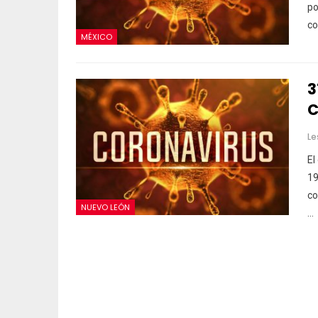
po
co
MÉXICO
3
C
Le
El
19
co
NUEVO LEÓN
…